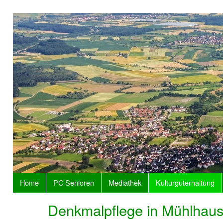
Home
PC Senioren
Mediathek
Kulturguterhaltung
Denkmalpflege in Mühlhau