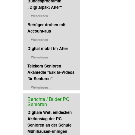
Bundesprogramm
die Teilnahme an Events,
„Digitalpakt Alter“
uter. Es bietet Video-
bnen. Nach dem Motto
Weiterlesen ...
h, nie anonym.
Betrüger drohen mit
Account-aus
Weiterlesen ...
Digital mobil im Alter
Weiterlesen ...
Telekom Senioren
Akamedie "Erklär-Videos
für Senioren"
Weiterlesen ...
Berichte / Bilder PC
Senioren
Digitale Welt entdecken –
Aktionstag der PC-
Senioren an der Schule
Mühlhausen-Ehingen