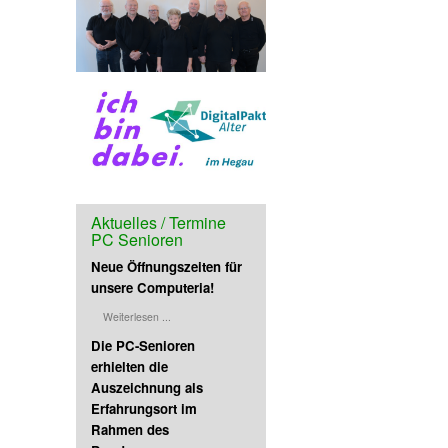
er Computeria in
Ehrenamtlichen der
ria mit den über 300
er nicht nur aus Mühlhausen-
kreis kommen.
Aktuelles / Termine
PC Senioren
Neue Öffnungszeiten für
unsere Computeria!
Weiterlesen ...
Die PC-Senioren
erhielten die
Auszeichnung als
Erfahrungsort im
Rahmen des