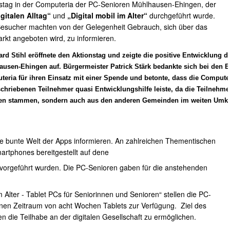
stag in der Computeria der PC-Senioren Mühlhausen-Ehingen, der
igitalen Alltag“
und
„Digital mobil im Alter“
durchgeführt wurde.
esucher machten von der Gelegenheit Gebrauch, sich über das
rkt angeboten wird, zu informieren.
rd Stihl eröffnete den Aktionstag und zeigte die positive Entwicklung d
usen-Ehingen auf. Bürgermeister Patrick Stärk bedankte sich bei den 
eria für ihren Einsatz mit einer Spende und betonte, dass die Compute
chriebenen Teilnehmer quasi Entwicklungshilfe leiste, da die Teilnehm
en stammen, sondern auch aus den anderen Gemeinden im weiten Um
e bunte Welt der Apps informieren. An zahlreichen Thementischen
rtphones bereitgestellt auf dene
orgeführt wurden. Die PC-Senioren gaben für die anstehenden
m Alter - Tablet PCs für Seniorinnen und Senioren“ stellen die PC-
einen Zeitraum von acht Wochen Tablets zur Verfügung. Ziel des
en die Teilhabe an der digitalen Gesellschaft zu ermöglichen.